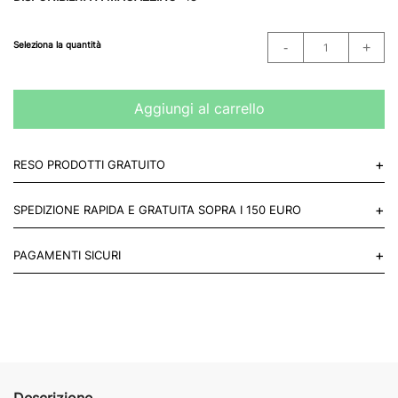
Seleziona la quantità
Aggiungi al carrello
+
RESO PRODOTTI GRATUITO
Puoi restituire gratuitamente 1 reso, entro 14 giorni dall'acquisto.
+
SPEDIZIONE RAPIDA E GRATUITA SOPRA I 150 EURO
Mettiti in contatto con noi
Per paesi UE 2-3 giorni lavorativi e 4-6 giorni lavorativi per il resto
+
PAGAMENTI SICURI
del mondo.
Acquista in totale sicurezza sul nostro sito e se non ti va bene
restituisci entro 14 giorni.
Descrizione