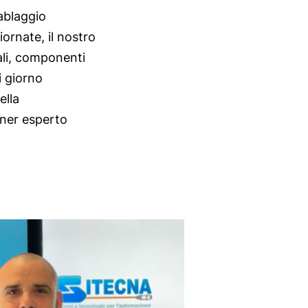
ablaggio
ornate, il nostro
li
,
componenti
i giorno
ella
tner esperto