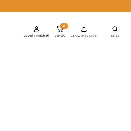
0

shopping_cart
accedi / registrati
carrello
cerca
carica lista codice