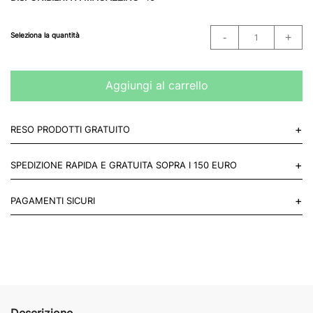
Seleziona la quantità
Aggiungi al carrello
+
RESO PRODOTTI GRATUITO
Puoi restituire gratuitamente 1 reso, entro 14 giorni dall'acquisto.
+
SPEDIZIONE RAPIDA E GRATUITA SOPRA I 150 EURO
Mettiti in contatto con noi
Per paesi UE 2-3 giorni lavorativi e 4-6 giorni lavorativi per il resto
+
PAGAMENTI SICURI
del mondo.
Acquista in totale sicurezza sul nostro sito e se non ti va bene
restituisci entro 14 giorni.
Descrizione