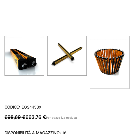
CODICE:
EOS4453X
698,69 €
663,76 €
Per pezzo iva esclusa
DISPONIBILITÀ A MAGAZZINO:
16