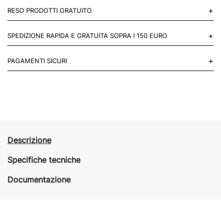
+
RESO PRODOTTI GRATUITO
Puoi restituire gratuitamente 1 reso, entro 14 giorni dall'acquisto.
+
SPEDIZIONE RAPIDA E GRATUITA SOPRA I 150 EURO
Mettiti in contatto con noi
Per paesi UE 2-3 giorni lavorativi e 4-6 giorni lavorativi per il resto
+
PAGAMENTI SICURI
del mondo.
Acquista in totale sicurezza sul nostro sito e se non ti va bene
restituisci entro 14 giorni.
Descrizione
Specifiche tecniche
Documentazione