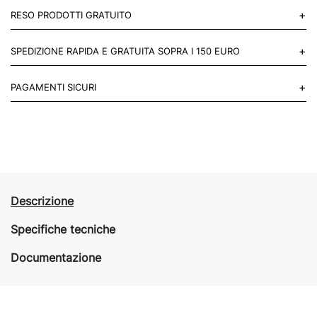
+
RESO PRODOTTI GRATUITO
Puoi restituire gratuitamente 1 reso, entro 14 giorni dall'acquisto.
+
SPEDIZIONE RAPIDA E GRATUITA SOPRA I 150 EURO
Mettiti in contatto con noi
Per paesi UE 2-3 giorni lavorativi e 4-6 giorni lavorativi per il resto
+
PAGAMENTI SICURI
del mondo.
Acquista in totale sicurezza sul nostro sito e se non ti va bene
restituisci entro 14 giorni.
Descrizione
Specifiche tecniche
Documentazione