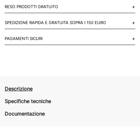
+
RESO PRODOTTI GRATUITO
Puoi restituire gratuitamente 1 reso, entro 14 giorni dall'acquisto.
+
SPEDIZIONE RAPIDA E GRATUITA SOPRA I 150 EURO
Mettiti in contatto con noi
Per paesi UE 2-3 giorni lavorativi e 4-6 giorni lavorativi per il resto
+
PAGAMENTI SICURI
del mondo.
Acquista in totale sicurezza sul nostro sito e se non ti va bene
restituisci entro 14 giorni.
Descrizione
Specifiche tecniche
Documentazione