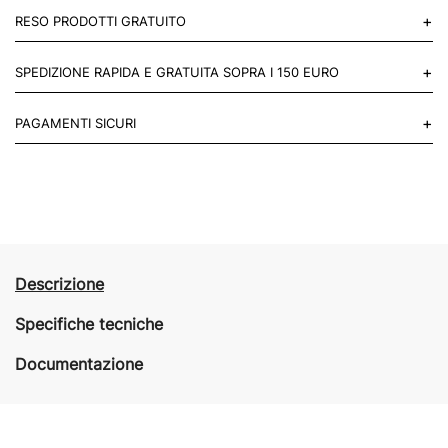
+
RESO PRODOTTI GRATUITO
Puoi restituire gratuitamente 1 reso, entro 14 giorni dall'acquisto.
+
SPEDIZIONE RAPIDA E GRATUITA SOPRA I 150 EURO
Mettiti in contatto con noi
Per paesi UE 2-3 giorni lavorativi e 4-6 giorni lavorativi per il resto
+
PAGAMENTI SICURI
del mondo.
Acquista in totale sicurezza sul nostro sito e se non ti va bene
restituisci entro 14 giorni.
Descrizione
Specifiche tecniche
Documentazione