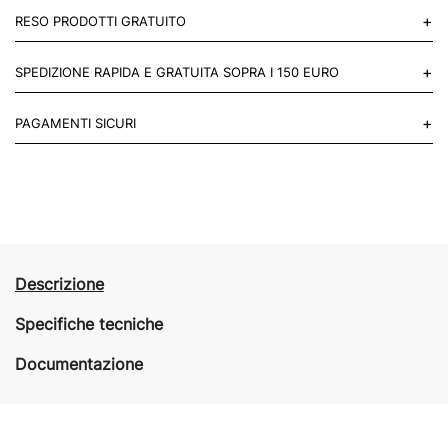
+
RESO PRODOTTI GRATUITO
Puoi restituire gratuitamente 1 reso, entro 14 giorni dall'acquisto.
+
SPEDIZIONE RAPIDA E GRATUITA SOPRA I 150 EURO
Mettiti in contatto con noi
Per paesi UE 2-3 giorni lavorativi e 4-6 giorni lavorativi per il resto
+
PAGAMENTI SICURI
del mondo.
Acquista in totale sicurezza sul nostro sito e se non ti va bene
restituisci entro 14 giorni.
Descrizione
Specifiche tecniche
Documentazione