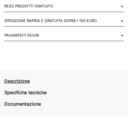
+
RESO PRODOTTI GRATUITO
Puoi restituire gratuitamente 1 reso, entro 14 giorni dall'acquisto.
+
SPEDIZIONE RAPIDA E GRATUITA SOPRA I 150 EURO
Mettiti in contatto con noi
Per paesi UE 2-3 giorni lavorativi e 4-6 giorni lavorativi per il resto
+
PAGAMENTI SICURI
del mondo.
Acquista in totale sicurezza sul nostro sito e se non ti va bene
restituisci entro 14 giorni.
Descrizione
Specifiche tecniche
Documentazione