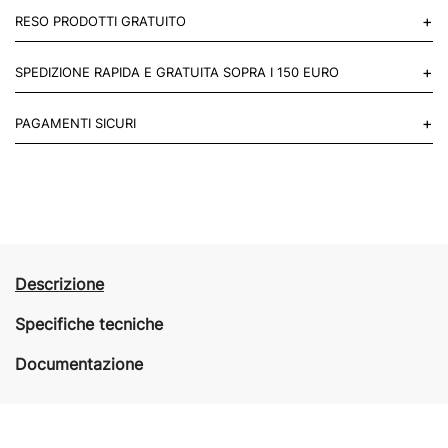
+
RESO PRODOTTI GRATUITO
Puoi restituire gratuitamente 1 reso, entro 14 giorni dall'acquisto.
+
SPEDIZIONE RAPIDA E GRATUITA SOPRA I 150 EURO
Mettiti in contatto con noi
Per paesi UE 2-3 giorni lavorativi e 4-6 giorni lavorativi per il resto
+
PAGAMENTI SICURI
del mondo.
Acquista in totale sicurezza sul nostro sito e se non ti va bene
restituisci entro 14 giorni.
Descrizione
Specifiche tecniche
Documentazione