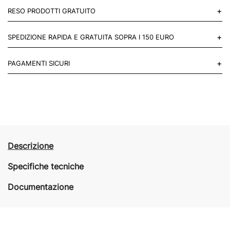
+
RESO PRODOTTI GRATUITO
Puoi restituire gratuitamente 1 reso, entro 14 giorni dall'acquisto.
+
SPEDIZIONE RAPIDA E GRATUITA SOPRA I 150 EURO
Mettiti in contatto con noi
Per paesi UE 2-3 giorni lavorativi e 4-6 giorni lavorativi per il resto
+
PAGAMENTI SICURI
del mondo.
Acquista in totale sicurezza sul nostro sito e se non ti va bene
restituisci entro 14 giorni.
Descrizione
Specifiche tecniche
Documentazione