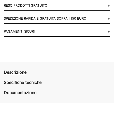
+
RESO PRODOTTI GRATUITO
Puoi restituire gratuitamente 1 reso, entro 14 giorni dall'acquisto.
+
SPEDIZIONE RAPIDA E GRATUITA SOPRA I 150 EURO
Mettiti in contatto con noi
Per paesi UE 2-3 giorni lavorativi e 4-6 giorni lavorativi per il resto
+
PAGAMENTI SICURI
del mondo.
Acquista in totale sicurezza sul nostro sito e se non ti va bene
restituisci entro 14 giorni.
Descrizione
Specifiche tecniche
Documentazione