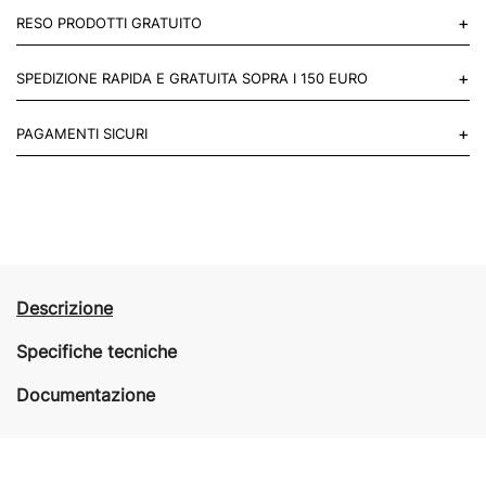
+
RESO PRODOTTI GRATUITO
Puoi restituire gratuitamente 1 reso, entro 14 giorni dall'acquisto.
+
SPEDIZIONE RAPIDA E GRATUITA SOPRA I 150 EURO
Mettiti in contatto con noi
Per paesi UE 2-3 giorni lavorativi e 4-6 giorni lavorativi per il resto
+
PAGAMENTI SICURI
del mondo.
Acquista in totale sicurezza sul nostro sito e se non ti va bene
restituisci entro 14 giorni.
Descrizione
Specifiche tecniche
Documentazione