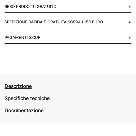
+
RESO PRODOTTI GRATUITO
Puoi restituire gratuitamente 1 reso, entro 14 giorni dall'acquisto.
+
SPEDIZIONE RAPIDA E GRATUITA SOPRA I 150 EURO
Mettiti in contatto con noi
Per paesi UE 2-3 giorni lavorativi e 4-6 giorni lavorativi per il resto
+
PAGAMENTI SICURI
del mondo.
Acquista in totale sicurezza sul nostro sito e se non ti va bene
restituisci entro 14 giorni.
Descrizione
Specifiche tecniche
Documentazione