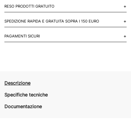
+
RESO PRODOTTI GRATUITO
Puoi restituire gratuitamente 1 reso, entro 14 giorni dall'acquisto.
+
SPEDIZIONE RAPIDA E GRATUITA SOPRA I 150 EURO
Mettiti in contatto con noi
Per paesi UE 2-3 giorni lavorativi e 4-6 giorni lavorativi per il resto
+
PAGAMENTI SICURI
del mondo.
Acquista in totale sicurezza sul nostro sito e se non ti va bene
restituisci entro 14 giorni.
Descrizione
Specifiche tecniche
Documentazione