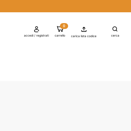
0

shopping_cart
accedi / registrati
carrello
cerca
carica lista codice