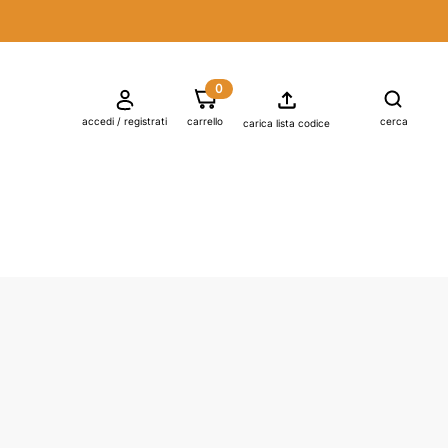
0

shopping_cart
accedi / registrati
carrello
cerca
carica lista codice