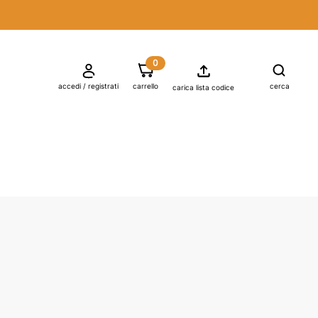
0

shopping_cart
accedi / registrati
carrello
cerca
carica lista codice