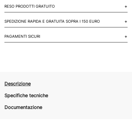
+
RESO PRODOTTI GRATUITO
Puoi restituire gratuitamente 1 reso, entro 14 giorni dall'acquisto.
+
SPEDIZIONE RAPIDA E GRATUITA SOPRA I 150 EURO
Mettiti in contatto con noi
Per paesi UE 2-3 giorni lavorativi e 4-6 giorni lavorativi per il resto
+
PAGAMENTI SICURI
del mondo.
Acquista in totale sicurezza sul nostro sito e se non ti va bene
restituisci entro 14 giorni.
Descrizione
Specifiche tecniche
Documentazione