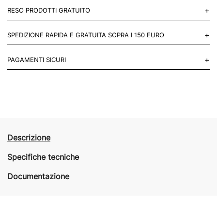
+
RESO PRODOTTI GRATUITO
Puoi restituire gratuitamente 1 reso, entro 14 giorni dall'acquisto.
+
SPEDIZIONE RAPIDA E GRATUITA SOPRA I 150 EURO
Mettiti in contatto con noi
Per paesi UE 2-3 giorni lavorativi e 4-6 giorni lavorativi per il resto
+
PAGAMENTI SICURI
del mondo.
Acquista in totale sicurezza sul nostro sito e se non ti va bene
restituisci entro 14 giorni.
Descrizione
Specifiche tecniche
Documentazione