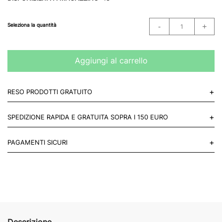
Seleziona la quantità
Aggiungi al carrello
+
RESO PRODOTTI GRATUITO
Puoi restituire gratuitamente 1 reso, entro 14 giorni dall'acquisto.
+
SPEDIZIONE RAPIDA E GRATUITA SOPRA I 150 EURO
Mettiti in contatto con noi
Per paesi UE 2-3 giorni lavorativi e 4-6 giorni lavorativi per il resto
+
PAGAMENTI SICURI
del mondo.
Acquista in totale sicurezza sul nostro sito e se non ti va bene
restituisci entro 14 giorni.
Descrizione