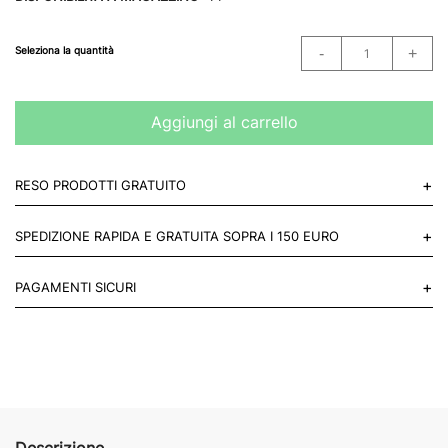
Seleziona la quantità
Aggiungi al carrello
+
RESO PRODOTTI GRATUITO
Puoi restituire gratuitamente 1 reso, entro 14 giorni dall'acquisto.
+
SPEDIZIONE RAPIDA E GRATUITA SOPRA I 150 EURO
Mettiti in contatto con noi
Per paesi UE 2-3 giorni lavorativi e 4-6 giorni lavorativi per il resto
+
PAGAMENTI SICURI
del mondo.
Acquista in totale sicurezza sul nostro sito e se non ti va bene
restituisci entro 14 giorni.
Descrizione