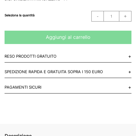
Seleziona la quantità
Aggiungi al carrello
+
RESO PRODOTTI GRATUITO
Puoi restituire gratuitamente 1 reso, entro 14 giorni dall'acquisto.
+
SPEDIZIONE RAPIDA E GRATUITA SOPRA I 150 EURO
Mettiti in contatto con noi
Per paesi UE 2-3 giorni lavorativi e 4-6 giorni lavorativi per il resto
+
PAGAMENTI SICURI
del mondo.
Acquista in totale sicurezza sul nostro sito e se non ti va bene
restituisci entro 14 giorni.
Descrizione