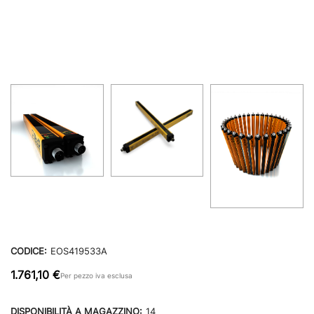
CODICE:
EOS419533A
1.761,10 €
Per pezzo iva esclusa
DISPONIBILITÀ A MAGAZZINO:
14