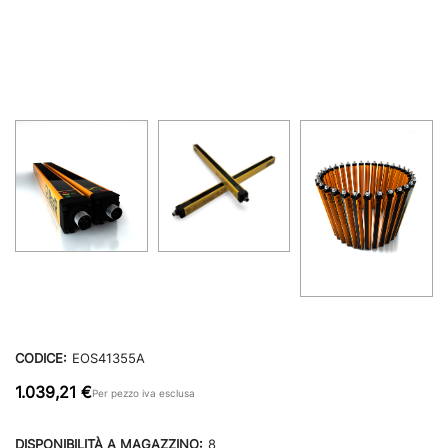
CODICE:
EOS41355A
1.039,21 €
Per pezzo iva esclusa
DISPONIBILITÀ A MAGAZZINO:
8