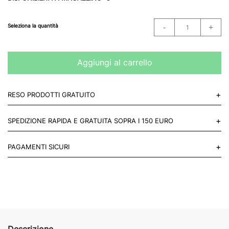
Seleziona la quantità
Aggiungi al carrello
+
RESO PRODOTTI GRATUITO
Puoi restituire gratuitamente 1 reso, entro 14 giorni dall'acquisto.
+
SPEDIZIONE RAPIDA E GRATUITA SOPRA I 150 EURO
Mettiti in contatto con noi
Per paesi UE 2-3 giorni lavorativi e 4-6 giorni lavorativi per il resto
+
PAGAMENTI SICURI
del mondo.
Acquista in totale sicurezza sul nostro sito e se non ti va bene
restituisci entro 14 giorni.
Descrizione