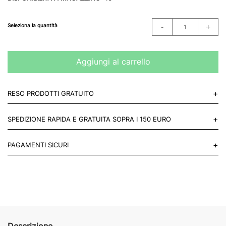
Seleziona la quantità
Aggiungi al carrello
+
RESO PRODOTTI GRATUITO
Puoi restituire gratuitamente 1 reso, entro 14 giorni dall'acquisto.
+
SPEDIZIONE RAPIDA E GRATUITA SOPRA I 150 EURO
Mettiti in contatto con noi
Per paesi UE 2-3 giorni lavorativi e 4-6 giorni lavorativi per il resto
+
PAGAMENTI SICURI
del mondo.
Acquista in totale sicurezza sul nostro sito e se non ti va bene
restituisci entro 14 giorni.
Descrizione