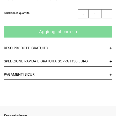
Seleziona la quantità
Aggiungi al carrello
+
RESO PRODOTTI GRATUITO
Puoi restituire gratuitamente 1 reso, entro 14 giorni dall'acquisto.
+
SPEDIZIONE RAPIDA E GRATUITA SOPRA I 150 EURO
Mettiti in contatto con noi
Per paesi UE 2-3 giorni lavorativi e 4-6 giorni lavorativi per il resto
+
PAGAMENTI SICURI
del mondo.
Acquista in totale sicurezza sul nostro sito e se non ti va bene
restituisci entro 14 giorni.
Descrizione