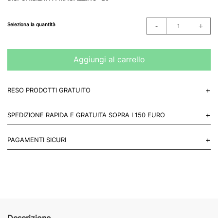
Seleziona la quantità
Aggiungi al carrello
+
RESO PRODOTTI GRATUITO
Puoi restituire gratuitamente 1 reso, entro 14 giorni dall'acquisto.
+
SPEDIZIONE RAPIDA E GRATUITA SOPRA I 150 EURO
Mettiti in contatto con noi
Per paesi UE 2-3 giorni lavorativi e 4-6 giorni lavorativi per il resto
+
PAGAMENTI SICURI
del mondo.
Acquista in totale sicurezza sul nostro sito e se non ti va bene
restituisci entro 14 giorni.
Descrizione