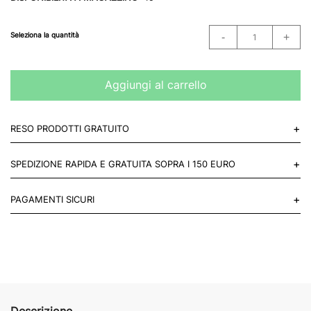
Seleziona la quantità
Aggiungi al carrello
+
RESO PRODOTTI GRATUITO
Puoi restituire gratuitamente 1 reso, entro 14 giorni dall'acquisto.
+
SPEDIZIONE RAPIDA E GRATUITA SOPRA I 150 EURO
Mettiti in contatto con noi
Per paesi UE 2-3 giorni lavorativi e 4-6 giorni lavorativi per il resto
+
PAGAMENTI SICURI
del mondo.
Acquista in totale sicurezza sul nostro sito e se non ti va bene
restituisci entro 14 giorni.
Descrizione