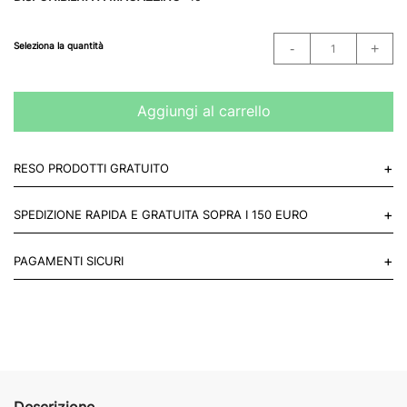
Seleziona la quantità
Aggiungi al carrello
+
RESO PRODOTTI GRATUITO
Puoi restituire gratuitamente 1 reso, entro 14 giorni dall'acquisto.
+
SPEDIZIONE RAPIDA E GRATUITA SOPRA I 150 EURO
Mettiti in contatto con noi
Per paesi UE 2-3 giorni lavorativi e 4-6 giorni lavorativi per il resto
+
PAGAMENTI SICURI
del mondo.
Acquista in totale sicurezza sul nostro sito e se non ti va bene
restituisci entro 14 giorni.
Descrizione