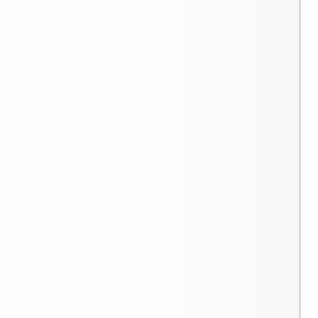
RO
i UE 2-3 giorni lavorativi e 4-6
+
NTI SICURI
avorativi per il resto del mondo.
 in totale sicurezza sul nostro sito e
i va bene restituisci entro 14 giorni.