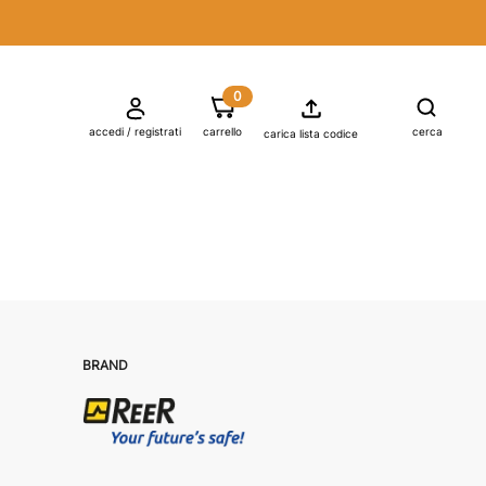
0

shopping_cart
accedi / registrati
carrello
cerca
carica lista codice
BRAND