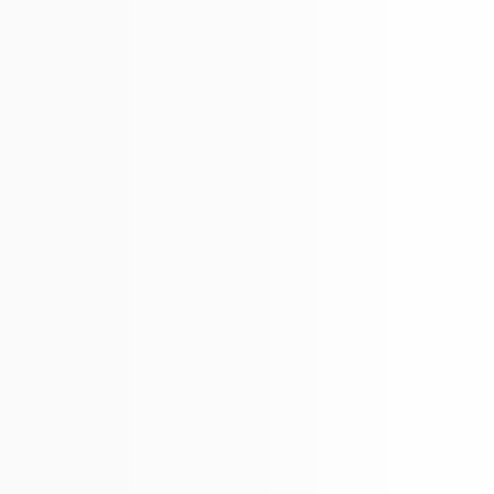
150 EU
con noi
Per paes
PAGAME
giorni l
Acquista
se non t