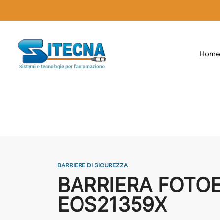
Home
BARRIERE DI SICUREZZA
BARRIERA FOTO
EOS21359X