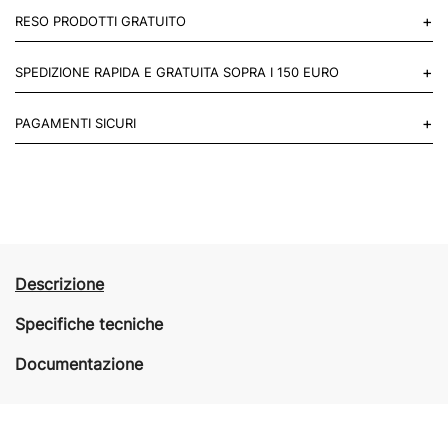
+
RESO PRODOTTI GRATUITO
Puoi restituire gratuitamente 1 reso, entro 14 giorni dall'acquisto.
+
SPEDIZIONE RAPIDA E GRATUITA SOPRA I 150 EURO
Mettiti in contatto con noi
Per paesi UE 2-3 giorni lavorativi e 4-6 giorni lavorativi per il resto
+
PAGAMENTI SICURI
del mondo.
Acquista in totale sicurezza sul nostro sito e se non ti va bene
restituisci entro 14 giorni.
Descrizione
Specifiche tecniche
Documentazione