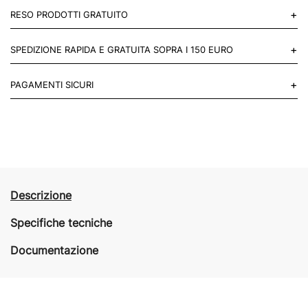
+
RESO PRODOTTI GRATUITO
Puoi restituire gratuitamente 1 reso, entro 14 giorni dall'acquisto.
+
SPEDIZIONE RAPIDA E GRATUITA SOPRA I 150 EURO
Mettiti in contatto con noi
Per paesi UE 2-3 giorni lavorativi e 4-6 giorni lavorativi per il resto
+
PAGAMENTI SICURI
del mondo.
Acquista in totale sicurezza sul nostro sito e se non ti va bene
restituisci entro 14 giorni.
Descrizione
Specifiche tecniche
Documentazione